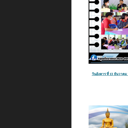
วัน
อังคาร
ที่
13
ธันวาคม